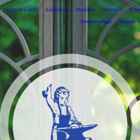
Tuschhoff GmbH
Ausstellung
Metallbau
Weinor
Glas
Sonderlösungen
Kontakt