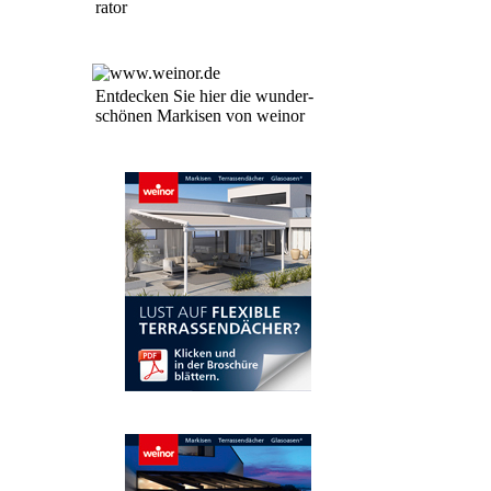
ra­tor
Entdecken Sie hier die wun­der­
schö­nen Mar­ki­sen von weinor