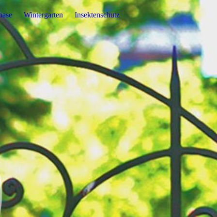
oase
Wintergarten
Insektenschutz