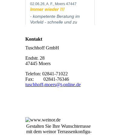
Kontakt
Tuschhoff GmbH
Endstr. 28
47445 Moers
Telefon: 02841-71022
Fax: 02841-76346
tuschhoff-moers@t-online.de
Ge­stal­ten Sie Ih­re Wunsch­ter­ras­se
mit dem weinor Ter­ras­sen­kon­fi­gu­