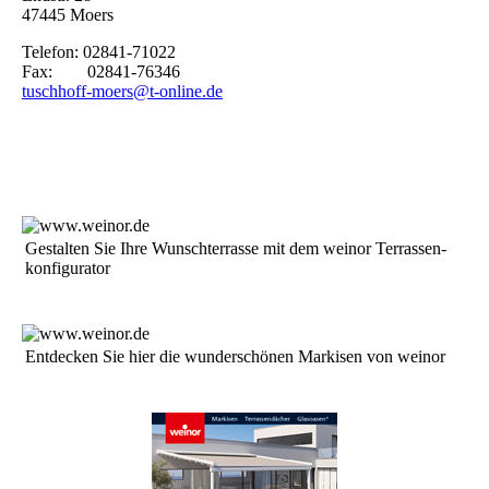
47445 Moers
Telefon: 02841-71022
Fax: 02841-76346
tuschhoff-moers@t-online.de
Ge­stal­ten Sie Ih­re Wunsch­ter­ras­se mit dem weinor Ter­ras­sen­
kon­fi­gu­ra­tor
Entdecken Sie hier die wun­der­schö­nen Mar­ki­sen von weinor