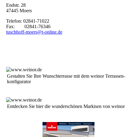
Endstr. 28
47445 Moers
Telefon: 02841-71022
Fax: 02841-76346
tuschhoff-moers@t-online.de
Ge­stal­ten Sie Ih­re Wunsch­ter­ras­se mit dem weinor Ter­ras­sen­
kon­fi­gu­ra­tor
Entdecken Sie hier die wun­der­schö­nen Mar­ki­sen von weinor