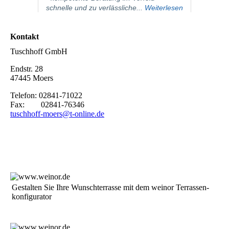
Kontakt
Tuschhoff GmbH
Endstr. 28
47445 Moers
Telefon: 02841-71022
Fax: 02841-76346
tuschhoff-moers@t-online.de
Ge­stal­ten Sie Ih­re Wunsch­ter­ras­se mit dem weinor Ter­ras­sen­
kon­fi­gu­ra­tor