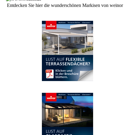
Entdecken Sie hier die wun­der­schö­nen Mar­ki­sen von weinor