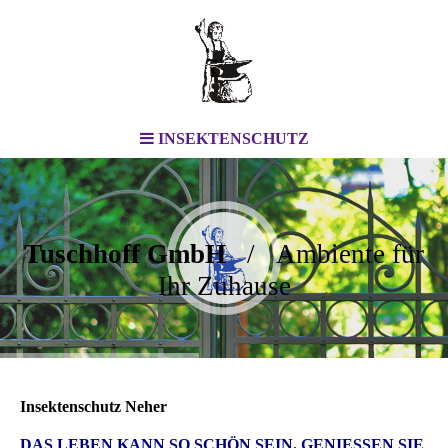
INSEKTENSCHUTZ
Tuschhoff GmbH
/ Ambiente für
Ihr Zuhause
Insektenschutz Neher
DAS LEBEN KANN SO SCHÖN SEIN. GENIESSEN SIE